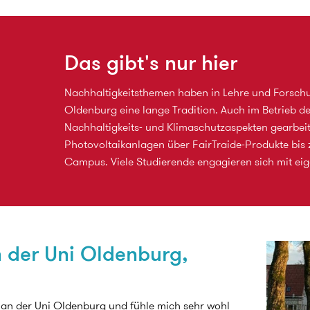
Das gibt's nur hier
Nachhaltigkeitsthemen haben in Lehre und Forschu
Oldenburg eine lange Tradition. Auch im Betrieb de
Nachhaltigkeits- und Klimaschutzaspekten gearbeit
Photovoltaikanlagen über FairTraide-Produkte bis 
Campus. Viele Studierende engagieren sich mit eige
n der Uni Oldenburg,
r an der Uni Oldenburg und fühle mich sehr wohl