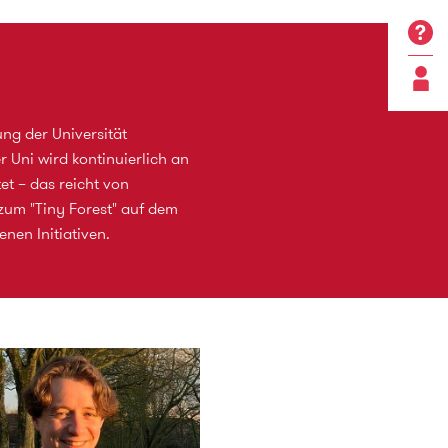
ng der Universität
r Uni wird kontinuierlich an
et – das reicht von
zum "Tiny Forest" auf dem
nen Initiativen.