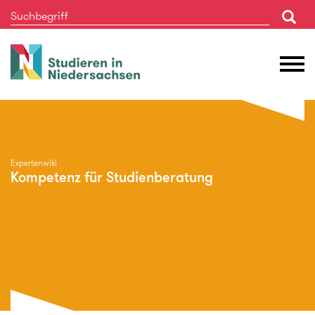
Studieren
M
in
Ö
Niedersachsen
Expertenwiki
Kompetenz für Studienberatung