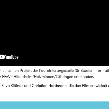
emeinsamen Projekt der Koordinierungsstelle für Studieninformat
er HAWK Hildesheim/Holzminden/Göttingen entstanden.
 Silva Kiltinas und Christian Nordmann, die den Film entwickelt