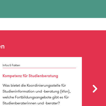
en
Infos & Fakten
Infos & 
Kompetenz für Studienberatung
Kollab
Was bietet die Koordinierungsstelle für
In uns
Studieninformation und -beratung (kfsn),
sich d
welche Fortbildungsangebote gibt es für
Studie
Studienberaterinnen und -berater?
vernet