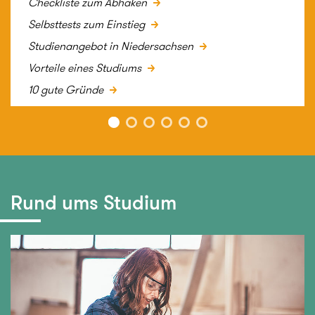
Checkliste zum Abhaken
Duales Studium, praxisintegrierend
Selbsttests zum Einstieg
Studienangebot in Niedersachsen
Fernstudium
Vorteile eines Studiums
Internationaler Studiengang
10 gute Gründe
Teilzeitstudium
Vollzeitstudium
Rund ums Studium
Hochschulmerkmale
Hochschultyp
Universität
Fachhochschule
Künstlerische Hochschule