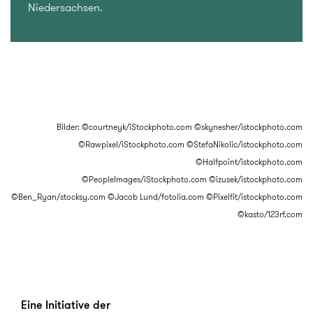
Niedersachsen.
Bilder: ©courtneyk/iStockphoto.com ©skynesher/istockphoto.com
©Rawpixel/iStockphoto.com ©StefaNikolic/istockphoto.com
©Halfpoint/istockphoto.com
©PeopleImages/iStockphoto.com ©izusek/istockphoto.com
©Ben_Ryan/stocksy.com ©Jacob Lund/fotolia.com ©Pixelfit/istockphoto.com
©kasto/123rf.com
Eine Initiative der