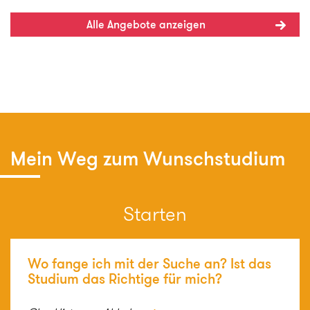
Zulassungsmodus
Alle
Angebote anzeigen
Hochschulmerkmale
Keine Auswahl
Mastertyp
Mastertyp
Mein Weg zum Wunschstudium
Studienform
Berufsbegleitendes Studium
Starten
Duales Studium
Wo fange ich mit der Suche an? Ist das
Duales Studium, ausbildungsintegrierend
Studium das Richtige für mich?
Duales Studium, berufsintegrierend