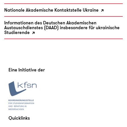
Nationale Akademische Kontaktstelle Ukraine
Universität Hildesheim
Anna-Maria Pulm
Informationen des Deutschen Akademischen
Austauschdienstes (DAAD) insbesondere für ukrainische
International Office
Studierende
Hildesheim
Tel.: (05121) 883 92012
E-Mail
Universität Hildesheim
Leuphana Universität Lüneburg
Eine Initiative der
Claudia Wölk
International Center
Lüneburg
Tel.: (04131) 677 1072
E-Mail
Leuphana Universität Lüneburg
Quicklinks
Universität Oldenburg
Katja Kaboth-Larsen