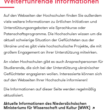
Weiterführende Informationen
E-Mail
Medizinische Hochschule Hannover
Auf den Webseiten der Hochschulen finden Sie außerdem
viele weitere Informationen zu örtlichen Initiativen und
Stiftung Tierärztliche Hochschule Hannover
Unterstützungsangeboten wie Sprachkurse oder
Patenschaftsprogramme. Die Hochschulen wissen um die
Dr. Christine Winter
International Academic Office
aktuell schwierige Situation der Geflüchteten aus der
Hannover
Ukraine und es gibt viele hochschulische Projekte, die mit
Tel.: (0511) 953 8080
großem Engagement an ihrer Unterstützung mitwirken.
E-Mail
Stiftung Tierärztliche Hochschule Hannover
An vielen Hochschulen gibt es auch Ansprechpersonen für
Studierende, die sich bei der Unterstützung ukrainischer
HAWK Hochschule Hildesheim / Holzminden /
Geflüchteter engagieren wollen. Interessierte können sich
Göttingen
auf den Webseiten Ihrer Hochschule informieren!
Birke von Borstel
HAWK open
Die Informationen auf dieser Seite werden regelmäßig
Hildesheim
aktualisiert.
Tel.: (05121) 881 421
E-Mail
Aktuelle Informationen des Niedersächsischen
HAWK Hochschule Hildesheim/Holzminden/Göttingen
Ministeriums für Wissenschaft und Kultur (MWK)