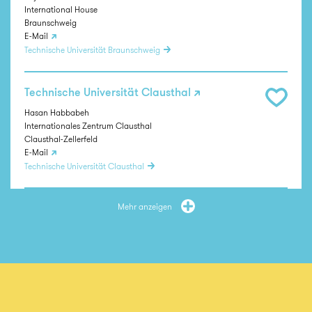
International House
Braunschweig
E-Mail
Technische Universität Braunschweig
Technische Universität Clausthal
Hasan Habbabeh
Internationales Zentrum Clausthal
Clausthal-Zellerfeld
E-Mail
Technische Universität Clausthal
Hochschule Emden/Leer
Mehr anzeigen
Ilona Heppner
Zentrale Studienberatung
Emden/Leer
Tel.: (04921) 807 1256
E-Mail
Hochschule Emden/Leer