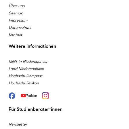
Über uns
International Office
Oldenburg
Sitemap
Tel.: (0441) 798 4783
Impressum
E-Mail
Datenschutz
Universität Oldenburg
Kontakt
Hochschule Osnabrück
Weitere Informationen
Kerstin Frodl
Center for International Students
MINT in Niedersachsen
Osnabrück
Land Niedersachsen
Tel.: (0541) 969 3185
Hochschulkompass
E-Mail
Hochschule Osnabrück
Hochschullexikon
Facebook
Youtube
Instagram
Universität Osnabrück
Teresa Gehrs
Für Studienberater*innen
International Office
Osnabrück
Tel.: (0541) 969 4106
Newsletter
E-Mail