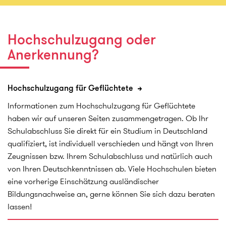
Universität Göttingen
Frau Nandita Isloorkar
Hochschulzugang oder
International Office
Anerkennung?
Göttingen
Tel.: (0551) 39 27777
E-Mail
Universität Göttingen
Hochschulzugang für Geflüchtete
Informationen zum Hochschulzugang für Geflüchtete
Hochschule für Musik, Theater und Medien
haben wir auf unseren Seiten zusammengetragen. Ob Ihr
Hannover
Schulabschluss Sie direkt für ein Studium in Deutschland
Andrea Hilbig
qualifiziert, ist individuell verschieden und hängt von Ihren
International Office
Zeugnissen bzw. Ihrem Schulabschluss und natürlich auch
Hannover
Tel.: (0511) 3100 7370
von Ihren Deutschkenntnissen ab. Viele Hochschulen bieten
E-Mail
eine vorherige Einschätzung ausländischer
Hochschule für Musik, Theater und Medien Hannover
Bildungsnachweise an, gerne können Sie sich dazu beraten
lassen!
Hochschule Hannover