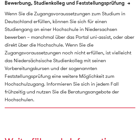
Bewerbung, Studienkolleg und Feststellungsprüfung
Cobi King
Internationales
Wenn Sie die Zugangsvoraussetzungen zum Studium in
Hannover
Tel.: (0511) 9296 8359
Deutschland erfüllen, können Sie sich für einen
E-Mail
Studiengang an einer Hochschule in Niedersachsen
Hochschule Hannover
bewerben – manchmal über das Portal uni-assist, oder aber
direkt über die Hochschule. Wenn Sie die
Leibniz Universität Hannover
Zugangsvoraussetzungen noch nicht erfüllen, ist vielleicht
das Niedersächsische Studienkolleg mit seinen
Ludolf von Dassel
Hochschulbüro für Internationales
Vorbereitungskursen und der sogenannten
Hannover
Feststellungsprüfung eine weitere Möglichkeit zum
Tel.: (0511) 762 3964
Hochschulzugang. Informieren Sie sich in jedem Fall
E-Mail
Leibniz Universität Hannover
frühzeitig und nutzen Sie die Beratungsangebote der
Hochschulen.
Medizinische Hochschule Hannover
Stefanie Bögeholz
Studierendensekretariat
Hannover
Tel.: (0511) 532 9056