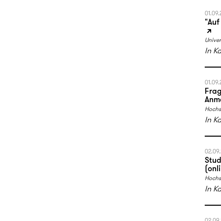
01.09
"Auf
Univer
In K
01.09
Frag
Anme
Hochs
In K
02.09
Stud
(onl
Hochs
In K
02.09