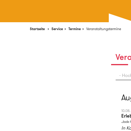
Startseite
Service
Termine
Veranstaltungstermine
Ver
- Hoc
Au
10.08.
Erle
Jade 
In K