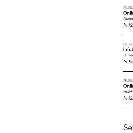
20.08
Onli
Fachh
In K
22.08
Info
Univer
In K
25.08
Onli
HAWK 
In K
Se