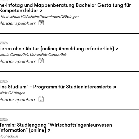
ne-Infotag und Mappenberatung Bachelor Gestaltung für
 Kompetenzfelder
Hochschule Hildesheim/Holzminden/Göttingen
alender speichern
.2026
ieren ohne Abitur (online; Anmeldung erforderlich)
chule Osnabrück, Universität Osnabrück
alender speichern
.2026
 ins Studium" – Programm für Studieninteressierte
sität Göttingen
alender speichern
.2026
-Termin: Studiengang "Wirtschaftsingenieurwesen –
nformation" (online)
Hochschule