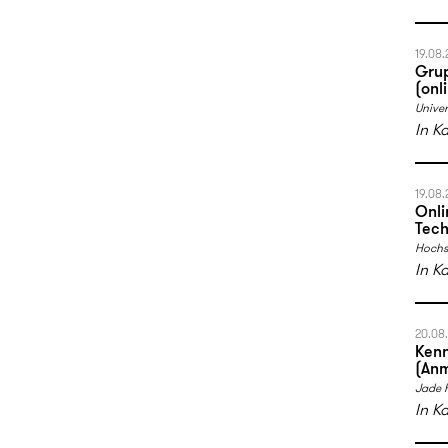
19.08
Gru
(onl
Univer
In K
19.08
Onli
Tech
Hochs
In K
20.08
Kenn
(Anm
Jade 
In K