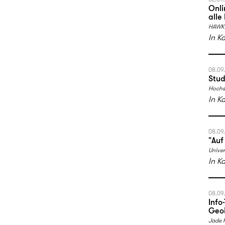
Onli
alle
HAWK 
In K
08.09
Stud
Hochs
In K
08.09
"Auf
Univer
In K
08.09
Info
Geoi
Jade 