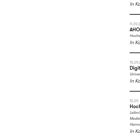
In K
11.09.
AHOI
Hochs
In K
15.09
Digi
Univer
In K
15.09.
Hoch
Leibni
Medien
Hanno
In K