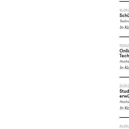
16.09
Schü
Techni
In K
17.09.
Onli
Tech
Hochs
In K
21.09.
Stud
erwü
Hochs
In K
24.09