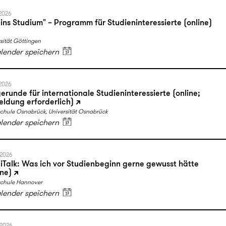
.2026
 ins Studium" – Programm für Studieninteressierte (online)
sität Göttingen
alender speichern
.2026
erunde für internationale Studieninteressierte (online;
ldung erforderlich)
chule Osnabrück, Universität Osnabrück
alender speichern
.2026
iTalk: Was ich vor Studienbeginn gerne gewusst hätte
ine)
chule Hannover
alender speichern
.2026