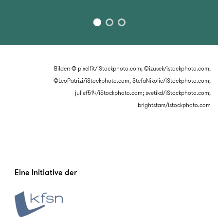
Bilder: © pixelfit/iStockphoto.com; ©izusek/istockphoto.com;
©LeoPatrizi/iStockphoto.com, StefaNikolic/iStockphoto.com;
julief514/iStockphoto.com; svetikd/iStockphoto.com;
brightstars/istockphoto.com
Eine Initiative der