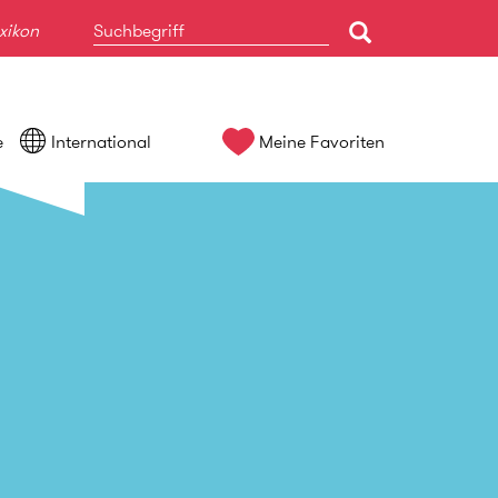
xikon
e
International
Meine Favoriten