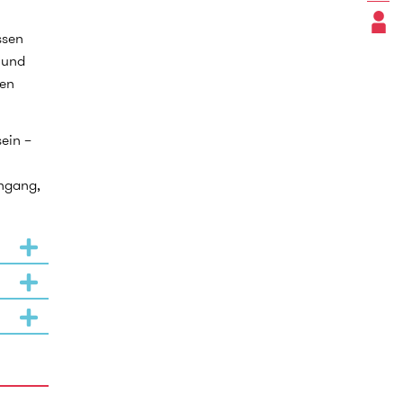
ssen
 und
gen
ein –
engang,