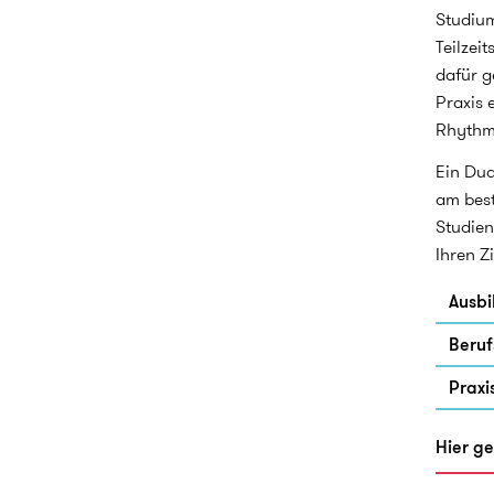
Studium
Teilzei
dafür g
Praxis 
Rhythm
Ein Dua
am best
Studien
Ihren Z
Ausbi
Beruf
Praxi
Hier ge