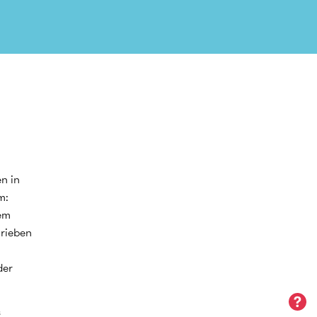
n in
m:
em
hrieben
der
s