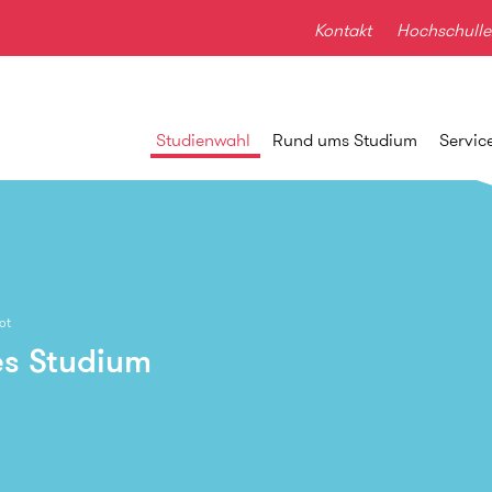
Kontakt
Hochschulle
Studienwahl
Rund ums Studium
Servic
ot
es Studium