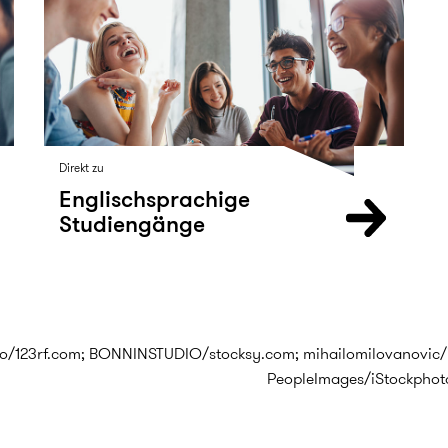
Direkt zu
Englischsprachige
Studiengänge
sto/123rf.com; BONNINSTUDIO/stocksy.com; mihailomilovanovic/
PeopleImages/iStockphot