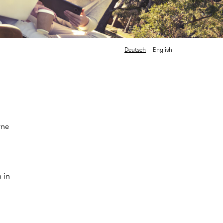
Deutsch
English
rne
 in