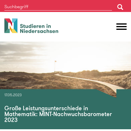
Studieren
M
in
Ö
Niedersachsen
17.05.2023
Große Leistungsunterschiede in
Mathematik: MINT-Nachwuchsbarometer
2023