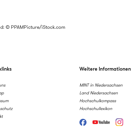
ld: © PPAMPicture/iStock.com
links
Weitere Informationen
uns
MINT in Niedersachsen
ap
Land Niedersachsen
ssum
Hochschulkompass
schutz
Hochschullexikon
kt
Facebook
Youtube
Instagram