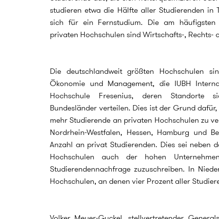
studieren etwa die Hälfte aller Studierenden in Te
sich für ein Fernstudium. Die am häufigsten
privaten Hochschulen sind Wirtschafts-, Rechts- 
Die deutschlandweit größten Hochschulen s
Ökonomie und Management, die IUBH Interna
Hochschule Fresenius, deren Standorte s
Bundesländer verteilen. Dies ist der Grund dafür
mehr Studierende an privaten Hochschulen zu ver
Nordrhein-Westfalen, Hessen, Hamburg und Be
Anzahl an privat Studierenden. Dies sei neben 
Hochschulen auch der hohen Unternehmen
Studierendennachfrage zuzuschreiben. In Nieder
Hochschulen, an denen vier Prozent aller Studie
Volker Meyer-Guckel, stellvertretender Generals