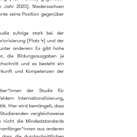
m Jahr 2023). Niedersachsen
nnte seine Position gegenüber
udie zufolge stark bei der
iorisierung (Platz 4) und der
 unter anderem: Es gibt hohe
or, die Bildungsausgaben je
hschnitt und es besteht ein
rkunft und Kompetenzen der
eber*innen der Studie für
dern Internationalisierung,
ät. Hier wird bemängelt, dass
Studierenden vergleichsweise
se nicht die Mindeststandards
ienanfänger*innen aus anderen
dass die durchschnittlichen