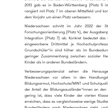
2013 gab es in Baden-Württemberg (Platz 5 i
rangiert mit Platz 7 im oberen Mittelfeld und ko
dem Vorjahr um einen Platz verbessern.
Niedersachsen schnitt im Jahr 2022 der St
Forschungsorientierung (Platz 4), der Ausgabenpr
Integration (Platz 7) ab. Konkret bedeutet das
eingeworbene Drittmittel je Hochschulprofess
Grundschüler*in sind höher als im Bundesdurc
geringer Zusammenhang zwischen sozialer He
Kinder als in anderen Bundesländern.
Verbesserungspotenzial sehen die Herausg
Niedersachsen vor allem in den Handlungsfel
Bildungsarmut, Hochschule/MINT und Schulqualit
der Anteil der Bildungsausländer*innen an den 
gering ist, dass viele Kinder der vierten Klas
erreichen, dass es vergleichsweise wenige Stud
Bundesländern nach Niedersachsen zieht, und 