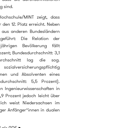
g sind.
ochschule/MINT zeigt, dass
den 12. Platz erreicht. Neben
n aus anderen Bundesländern
eführt: Die Relation der
ährigen Bevölkerung fällt
ozent; Bundesdurchschnitt: 3,1
rchschnitt lag die sog.
zialversicherungspflichtig
innen und Absolventen eines
durchschnitt: 5,5 Prozent).
in Ingenieurwissenschaften in
,9 Prozent jedoch leicht über
lich weist Niedersachsen im
ger Anfänger*innen in dualen
 als PDF
.