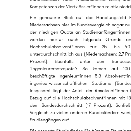
Kompetenzen der Viertklässler*innen relativ niedri
Ein genauerer Blick auf das Handlungsfeld H
Niedersachsen hier im Bundesvergleich sogar nur 
der niedrigen Quote an Studienanfänger*inne
werden hierfür auch folgende Gründe ang
Hochschulabsolvent*innen zur 25- bis 40-j
unterdurchschnittlich aus (Niedersachsen: 2,7 Pr
Prozent). Ebenfalls unter dem Bundesdu
"Ingenieurersatzquote": So kamen auf 100 so
beschäftigte Ingenieur*innen 5,3 Absolvent*
ingenieurwissenschaftlichen Studiums (Bundes
Insgesamt liegt der Anteil der Absolvent*innen 
Bezug auf alle Hochschulabsolvent*innen mit 18
dem Bundesdurchschnitt (17 Prozent). Schließ
Vergleich zu vielen anderen Bundesländern weni
Studiengängen auf.
Die gesamte Studie finden Sie
hier zum Download