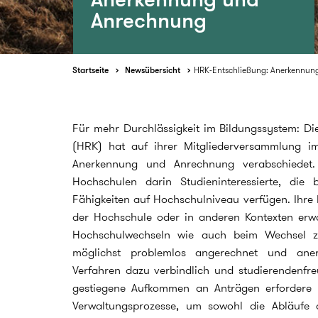
Anrechnung
Startseite
Newsübersicht
HRK-Entschließung: Anerkennun
Für mehr Durchlässigkeit im Bildungssystem: Di
(HRK) hat auf ihrer Mitgliederversammlung i
Anerkennung und Anrechnung verabschiedet.
Hochschulen darin Studieninteressierte, die 
Fähigkeiten auf Hochschulniveau verfügen. Ihre
der Hochschule oder in anderen Kontexten erwo
Hochschulwechseln wie auch beim Wechsel z
möglichst problemlos angerechnet und ane
Verfahren dazu verbindlich und studierendenfre
gestiegene Aufkommen an Anträgen erfordere m
Verwaltungsprozesse, um sowohl die Abläufe 