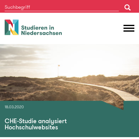
Studieren
M
in
Ö
Niedersachsen
18.03.2020
CHE-Studie analysiert
Hochschulwebsites