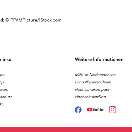
ld: © PPAMPicture/iStock.com
links
Weitere Informationen
uns
MINT in Niedersachsen
ap
Land Niedersachsen
ssum
Hochschulkompass
schutz
Hochschullexikon
kt
Facebook
Youtube
Instagram