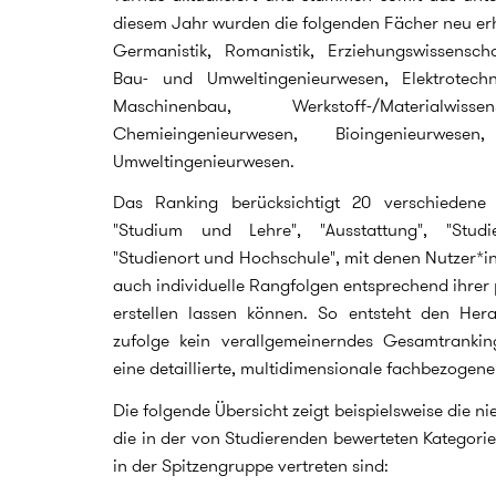
diesem Jahr wurden die folgenden Fächer neu erho
Germanistik, Romanistik, Erziehungswissenschaf
Bau- und Umweltingenieurwesen, Elektrotechn
Maschinenbau, Werkstoff-/Materialwisse
Chemieingenieurwesen, Bioingenieurwese
Umweltingenieurwesen.
Das Ranking berücksichtigt 20 verschiedene 
"Studium und Lehre", "Ausstattung", "Studi
"Studienort und Hochschule", mit denen Nutzer*i
auch individuelle Rangfolgen entsprechend ihrer 
erstellen lassen können. So entsteht den Her
zufolge kein verallgemeinerndes Gesamtranki
eine detaillierte, multidimensionale fachbezogene
Die folgende Übersicht zeigt beispielsweise die 
die in der von Studierenden bewerteten Kategorie
in der Spitzengruppe vertreten sind: