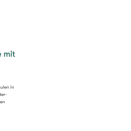
e mit
ulen in
ter-
den