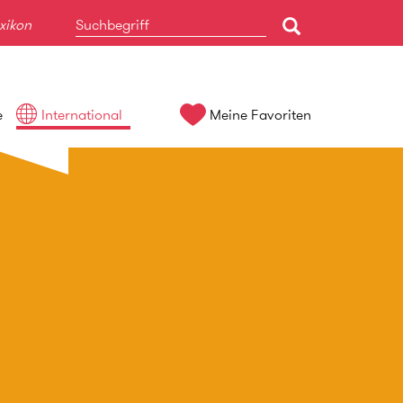
xikon
e
International
Meine Favoriten