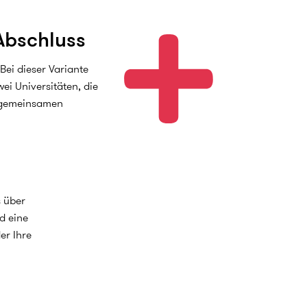
bschluss
Bei dieser Variante
ei Universitäten, die
 gemeinsamen
s über
d eine
er Ihre