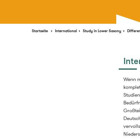
Startseite
International
Study in Lower Saxony
Differe
Int
Wenn ma
komplet
Studien
Bedürfn
Großtei
Deutsch
vervoll
Nieders