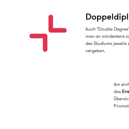
Doppeldip
Auch "Double Degree" 
man an mindestens zw
des Studiums jeweils
vergeben.
Am einf
das
Er
Übersic
Promoti