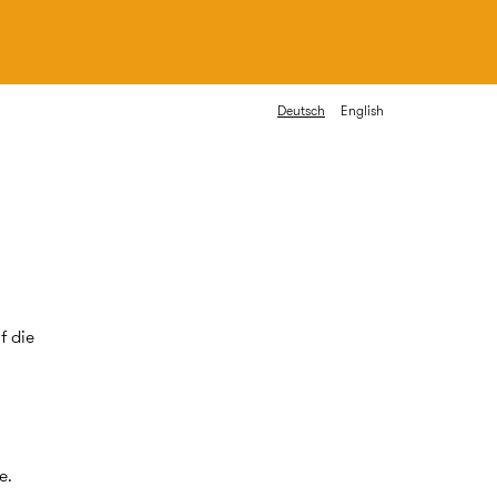
Deutsch
English
f die
e.