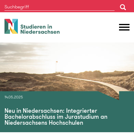
Studieren
M
in
Ö
Niedersachsen
14.05.2025
Neu in Niedersachsen: Integrierter
Bachelorabschluss im Jurastudium an
Niedersachsens Hochschulen