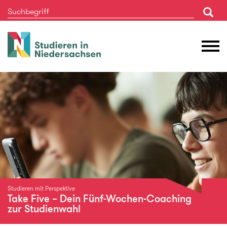
Studieren
M
in
Ö
Niedersachsen
Studieren mit Perspektive
Take Five – Dein Fünf-Wochen-Coaching
zur Studienwahl