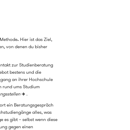
e Methode
.
Hier ist das Ziel,
gen, von denen du bisher
ontakt zur Studienberatung
ebot bestens und die
engang an ihrer Hochschule
en rund ums Studium
ngsstellen
.
ort ein Beratungsgespräch
schstudiengänge alles, was
e es gibt – selbst wenn diese
idung gegen einen