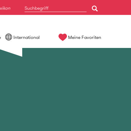
xikon
e
International
Meine Favoriten