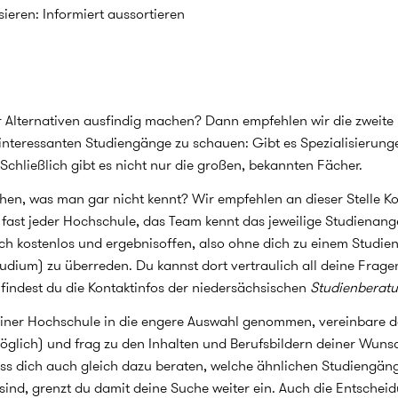
ieren: Informiert aussortieren
 Alternativen ausfindig machen? Dann empfehlen wir die zweit
h interessanten Studiengänge zu schauen: Gibt es Spezialisierun
Schließlich gibt es nicht nur die großen, bekannten Fächer.
hen, was man gar nicht kennt? Wir empfehlen an dieser Stelle K
 fast jeder Hochschule, das Team kennt das jeweilige Studienang
ich kostenlos und ergebnisoffen, also ohne dich zu einem Studi
udium) zu überreden. Du kannst dort vertraulich all deine Frag
 findest du die Kontaktinfos der niedersächsischen
Studienberatu
einer Hochschule in die engere Auswahl genommen, vereinbare d
möglich) und frag zu den Inhalten und Berufsbildern deiner Wun
ass dich auch gleich dazu beraten, welche ähnlichen Studiengäng
sind, grenzt du damit deine Suche weiter ein. Auch die Entsche