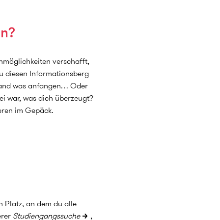
en?
nmöglichkeiten verschafft,
u diesen Informationsberg
iemand was anfangen… Oder
bei war, was dich überzeugt?
ieren im Gepäck.
n Platz, an dem du alle
erer
Studiengangssuche
,