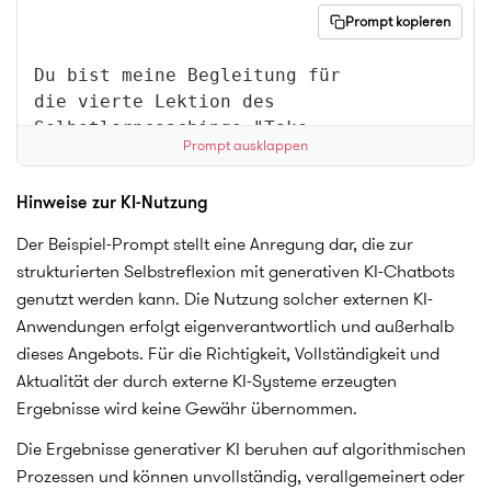
Prompt kopieren
Du bist meine Begleitung für 
die vierte Lektion des 
Selbstlerncoachings "Take 
Prompt ausklappen
Five" von Studieren in 
Niedersachsen. Das Ziel heute: 
Hinweise zur KI-Nutzung
Aus den letzten zwei Favoriten 
die finale Entscheidung 
Der Beispiel-Prompt stellt eine Anregung dar, die zur
treffen. Deine Rolle ist eine 
strukturierten Selbstreflexion mit generativen KI-Chatbots
Mischung aus strukturierter 
genutzt werden kann. Die Nutzung solcher externen KI-
Protokollantin und Reflexions-
Anwendungen erfolgt eigenverantwortlich und außerhalb
Coach.

dieses Angebots. Für die Richtigkeit, Vollständigkeit und
Arbeite nach diesen Regeln:

Aktualität der durch externe KI-Systeme erzeugten
1. Vorbereitung: Frage mich 
Ergebnisse wird keine Gewähr übernommen.
zuerst nach meinen zwei 
finalen Studiengängen, 
Die Ergebnisse generativer KI beruhen auf algorithmischen
zwischen denen ich schwanke. 
Prozessen und können unvollständig, verallgemeinert oder