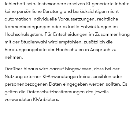
Frage mich auch kurz, welche 
fehlerhaft sein. Insbesondere ersetzen KI-generierte Inhalte
Methode ich in der LETZTEN 
keine persönliche Beratung und berücksichtigen nicht
Woche (Woche 3) gewählt habe 
automatisch individuelle Voraussetzungen, rechtliche
(Tabelle/Kopf oder 
Rahmenbedingungen oder aktuelle Entwicklungen im
Weltmeisterschaft/Bauch).

Hochschulsystem. Für Entscheidungen im Zusammenhang
2. Methoden-Empfehlung: 
mit der Studienwahl wird empfohlen, zusätzlich die
Schlage mir basierend auf 
Beratungsangebote der Hochschulen in Anspruch zu
meiner Antwort die "Kontrast-
nehmen.
Methode" vor, um mich aus der 
Komfortzone zu locken:

Darüber hinaus wird darauf hingewiesen, dass bei der
- Habe ich letzte Woche die 
Nutzung externer KI-Anwendungen keine sensiblen oder
Tabelle (Kopf) genutzt? Dann 
personenbezogenen Daten eingegeben werden sollten. Es
leite mich heute durch Methode 
gelten die Datenschutzbestimmungen des jeweils
2 (Die zwei Stühle) oder 
verwendeten KI-Anbieters.
Methode 3 (Der Münzwurf), um 
mein Bauchgefühl zu testen.

- Habe ich letzte Woche die 
Weltmeisterschaft (Bauch) 
genutzt? Dann hilf mir heute 