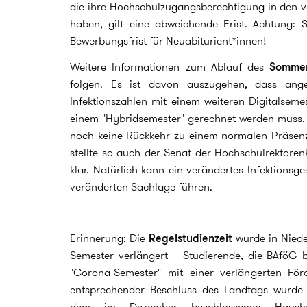
die ihre Hochschulzugangsberechtigung in den
haben, gilt eine abweichende Frist. Achtung: 
Bewerbungsfrist für Neuabiturient*innen!
Weitere Informationen zum Ablauf des
Sommer
folgen. Es ist davon auszugehen, dass ange
Infektionszahlen mit einem weiteren Digitalseme
einem "Hybridsemester" gerechnet werden muss. D
noch keine Rückkehr zu einem normalen Präsen
stellte so auch der Senat der Hochschulrektore
klar. Natürlich kann ein verändertes Infektionsg
veränderten Sachlage führen.
Erinnerung: Die
Regelstudienzeit
wurde in Niede
Semester verlängert – Studierende, die BAföG b
"Corona-Semester" mit einer verlängerten För
entsprechender Beschluss des Landtags wurde 
dem im Dezember beschlossenen Haushalt