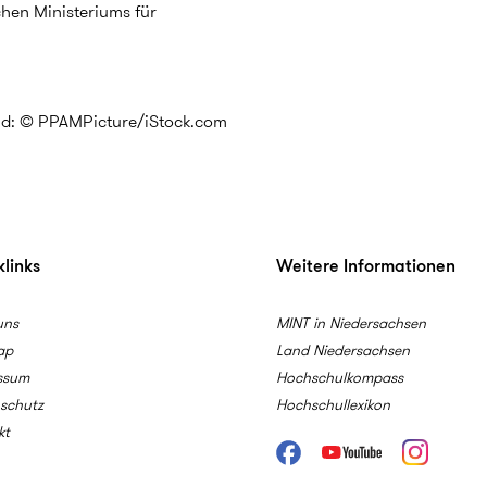
hen Ministeriums für
ld: © PPAMPicture/iStock.com
links
Weitere Informationen
uns
MINT in Niedersachsen
ap
Land Niedersachsen
ssum
Hochschulkompass
schutz
Hochschullexikon
kt
Facebook
Youtube
Instagram