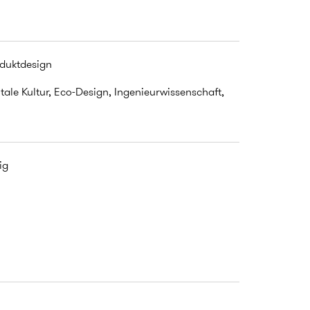
oduktdesign
ale Kultur, Eco-Design, Ingenieurwissenschaft,
ig