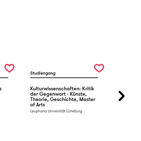
Studiengang
Studienga
s
Kulturwissenschaften: Kritik
Design u
der Gegenwart - Künste,
of Arts
Theorie, Geschichte, Master
Hochschule
of Arts
Leuphana Universität Lüneburg