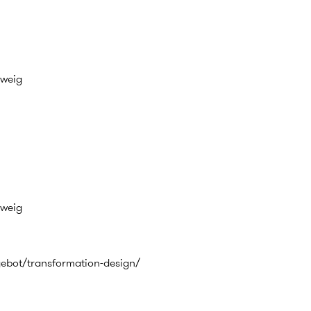
hweig
hweig
ebot/transformation-design/