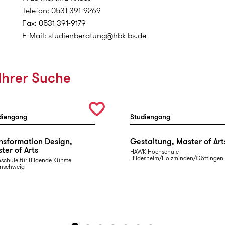
Telefon: 0531 391-9269
Fax: 0531 391-9179
E-Mail: studienberatung@hbk-bs.de
Ihrer Suche
diengang
Studiengang
nsformation Design,
Gestaltung, Master of Art
ter of Arts
HAWK Hochschule
Hildesheim/Holzminden/Göttingen
schule für Bildende Künste
nschweig