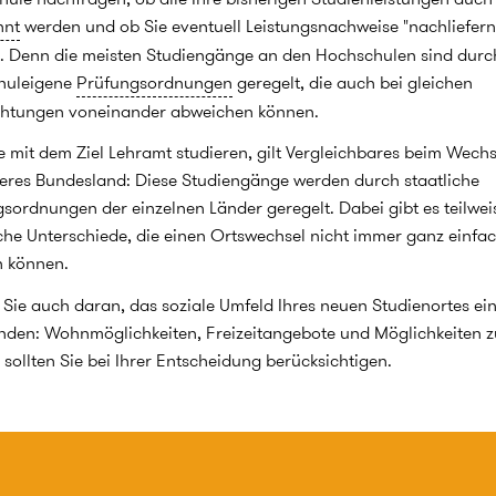
nnt
werden und ob Sie eventuell Leistungsnachweise "nachliefern
 Denn die meisten Studiengänge an den Hochschulen sind durc
huleigene
Prüfungsordnungen
geregelt, die auch bei gleichen
chtungen voneinander abweichen können.
ie mit dem Ziel Lehramt studieren, gilt Vergleichbares beim Wechs
eres Bundesland: Diese Studiengänge werden durch staatliche
sordnungen der einzelnen Länder geregelt. Dabei gibt es teilwei
che Unterschiede, die einen Ortswechsel nicht immer ganz einfa
 können.
Sie auch daran, das soziale Umfeld Ihres neuen Studienortes e
nden: Wohnmöglichkeiten, Freizeitangebote und Möglichkeiten 
sollten Sie bei Ihrer Entscheidung berücksichtigen.