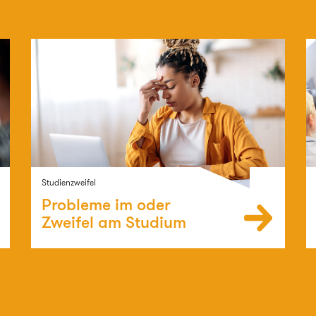
Studienzweifel
Probleme im oder
Zweifel am Studium