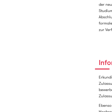
der neu
Studium
Abschlu
formal
zur Ver
Inf
Erkundi
Zulassu
bewerbe
Zulass
Ebenso 
Hochsch