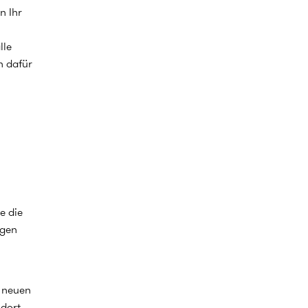
n Ihr
lle
n dafür
e die
agen
r neuen
 dort