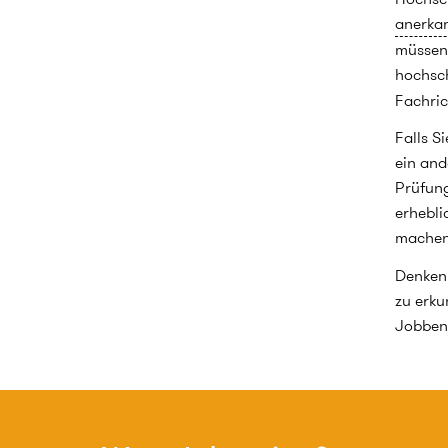
anerka
müssen.
hochsc
Fachri
Falls S
ein and
Prüfung
erhebli
machen
Denken 
zu erku
Jobben 