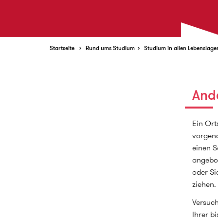
Startseite
Rund ums Studium
Studium in allen Lebenslage
And
Ein Ort
vorgeno
einen S
angebot
oder Si
ziehen.
Versuch
Ihrer b