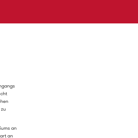
engangs
icht
ehen
 zu
diums an
art an