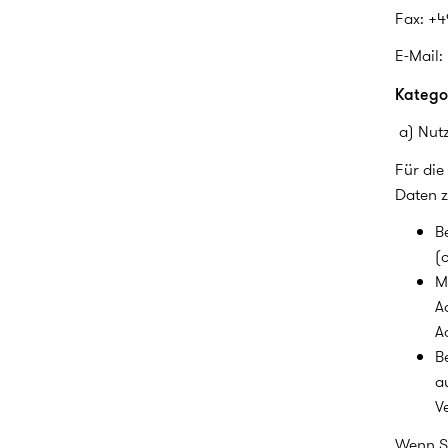
Fax: +4
E-Mail:
Katego
a) Nut
Für die
Daten z
B
(o
M
A
A
B
a
V
Wenn Si