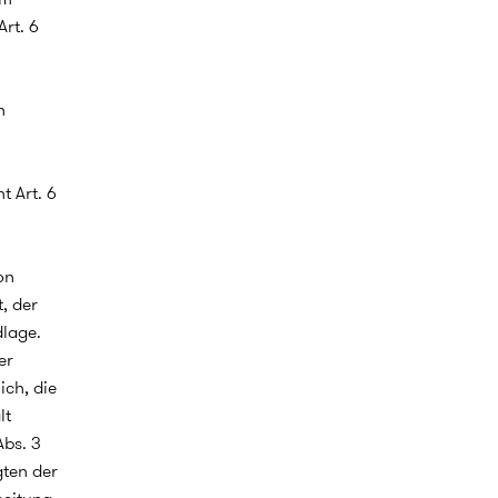
rt. 6
n
t Art. 6
on
, der
dlage.
er
ch, die
lt
Abs. 3
gten der