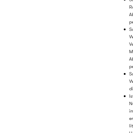
R
A
p
S
W
V
M
A
p
S
W
di
I
N
i
er
l