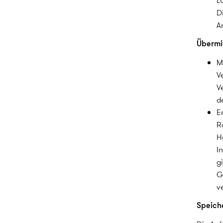
L
D
A
Übermit
M
V
V
d
E
R
H
I
g
G
v
Speich