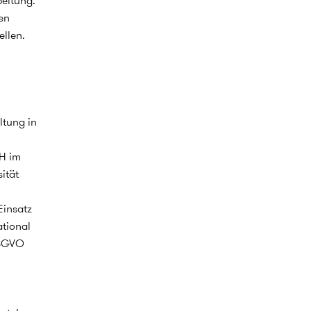
beitung.
en
llen.
ltung in
bH im
ität
Einsatz
ational
DSGVO