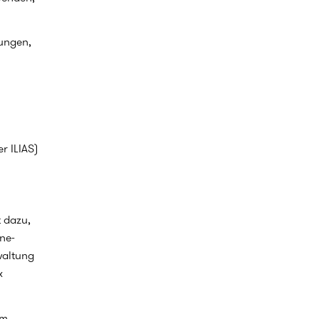
rungen,
r ILIAS)
 dazu,
ne-
waltung
x
im