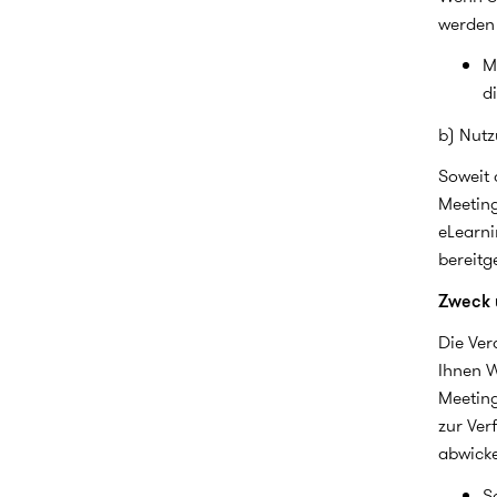
werden 
M
d
b) Nutz
Soweit 
Meeting
eLearni
bereitg
Zweck 
Die Ver
Ihnen W
Meeting
zur Ver
abwicke
S