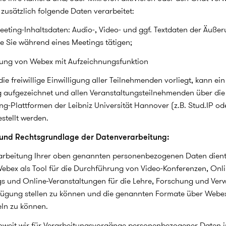
zusätzlich folgende Daten verarbeitet:
eeting-Inhaltsdaten: Audio-, Video- und ggf. Textdaten der Äuße
ie Sie während eines Meetings tätigen;
ung von Webex mit Aufzeichnungsfunktion
die freiwillige Einwilligung aller Teilnehmenden vorliegt, kann ein
 aufgezeichnet und allen Veranstaltungsteilnehmenden über die
ng-Plattformen der Leibniz Universität Hannover (z.B. Stud.IP ode
estellt werden.
und Rechtsgrundlage der Datenverarbeitung:
arbeitung Ihrer oben genannten personenbezogenen Daten dient
ebex als Tool für die Durchführung von Video-Konferenzen, Onli
s und Online-Veranstaltungen für die Lehre, Forschung und Ver
fügung stellen zu können und die genannten Formate über Webe
ln zu können.
oweit wir für Verarbeitungsvorgänge personenbezogener Daten 