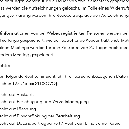
zeichnungen werden für die Dauer von zwei Semestern gespeiche
ss werden die Aufzeichnungen gelöscht. Im Falle eines Widerruf
igungserklärung werden Ihre Redebeiträge aus den Aufzeichnun
t.
informationen von bei Webex registrierten Personen werden be
l so lange gespeichert, wie der betreffende Account aktiv ist. Me
elnen Meetings werden für den Zeitraum von 20 Tagen nach dem
endem Meeting gespeichert.
chte:
en folgende Rechte hinsichtlich Ihrer personenbezogenen Daten
echend Art. 15 bis 21 DSGVO):
echt auf Auskunft
echt auf Berichtigung und Vervollständigung
echt auf Löschung
echt auf Einschränkung der Bearbeitung
echt auf Datenübertragbarkeit / Recht auf Erhalt einer Kopie