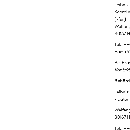
Leibniz
Koordin
(kfsn)
Welfeng
30167 
Tel.: +4
Fax: +49
Bei Fra
Kontakt
Behörd
Leibniz
- Daten
Welfeng
30167 
Tel.: +4