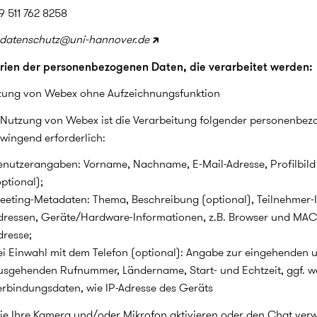
9 511 762 8258
datenschutz@uni-hannover.de
rien der personenbezogenen Daten, die verarbeitet werden:
zung von Webex ohne Aufzeichnungsfunktion
 Nutzung von Webex ist die Verarbeitung folgender personenbez
wingend erforderlich:
enutzerangaben: Vorname, Nachname, E-Mail-Adresse, Profilbild
ptional);
eeting-Metadaten: Thema, Beschreibung (optional), Teilnehmer-I
dressen, Geräte/Hardware-Informationen, z.B. Browser und MAC
dresse;
ei Einwahl mit dem Telefon (optional): Angabe zur eingehenden 
usgehenden Rufnummer, Ländername, Start- und Echtzeit, ggf. we
erbindungsdaten, wie IP-Adresse des Geräts
e Ihre Kamera und/oder Mikrofon aktivieren oder den Chat ver