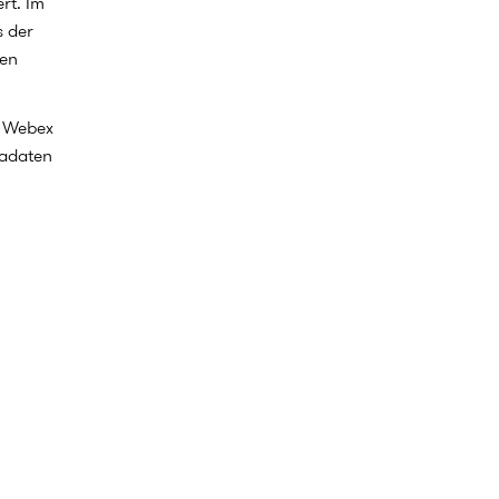
rt. Im
s der
gen
i Webex
tadaten