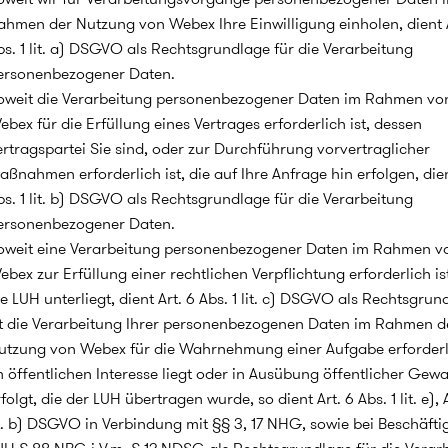
ahmen der Nutzung von Webex Ihre Einwilligung einholen, dient A
bs. 1 lit. a) DSGVO als Rechtsgrundlage für die Verarbeitung
ersonenbezogener Daten.
oweit die Verarbeitung personenbezogener Daten im Rahmen vo
ebex für die Erfüllung eines Vertrages erforderlich ist, dessen
ertragspartei Sie sind, oder zur Durchführung vorvertraglicher
aßnahmen erforderlich ist, die auf Ihre Anfrage hin erfolgen, dien
bs. 1 lit. b) DSGVO als Rechtsgrundlage für die Verarbeitung
ersonenbezogener Daten.
oweit eine Verarbeitung personenbezogener Daten im Rahmen v
ebex zur Erfüllung einer rechtlichen Verpflichtung erforderlich ist
e LUH unterliegt, dient Art. 6 Abs. 1 lit. c) DSGVO als Rechtsgrun
st die Verarbeitung Ihrer personenbezogenen Daten im Rahmen d
utzung von Webex für die Wahrnehmung einer Aufgabe erforderli
m öffentlichen Interesse liegt oder in Ausübung öffentlicher Gewa
folgt, die der LUH übertragen wurde, so dient Art. 6 Abs. 1 lit. e), 
it. b) DSGVO in Verbindung mit §§ 3, 17 NHG, sowie bei Beschäfti