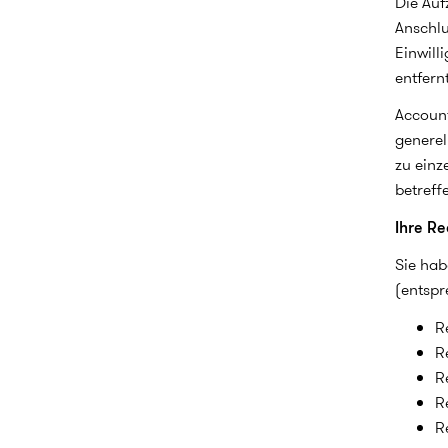
Die Auf
Anschlu
Einwill
entfern
Account
generel
zu einz
betreff
Ihre Re
Sie hab
(entspr
R
R
R
R
R