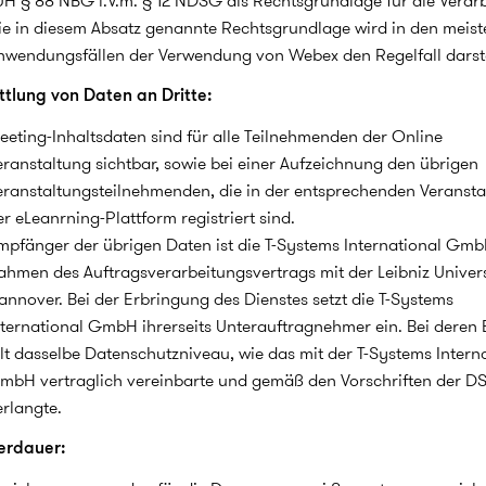
UH § 88 NBG i.V.m. § 12 NDSG als Rechtsgrundlage für die Verar
ie in diesem Absatz genannte Rechtsgrundlage wird in den meist
nwendungsfällen der Verwendung von Webex den Regelfall darste
tlung von Daten an Dritte:
eeting-Inhaltsdaten sind für alle Teilnehmenden der Online
eranstaltung sichtbar, sowie bei einer Aufzeichnung den übrigen
eranstaltungsteilnehmenden, die in der entsprechenden Veransta
er eLeanrning-Plattform registriert sind.
mpfänger der übrigen Daten ist die T-Systems International Gm
ahmen des Auftragsverarbeitungsvertrags mit der Leibniz Univers
annover. Bei der Erbringung des Dienstes setzt die T-Systems
nternational GmbH ihrerseits Unterauftragnehmer ein. Bei deren 
ilt dasselbe Datenschutzniveau, wie das mit der T-Systems Intern
mbH vertraglich vereinbarte und gemäß den Vorschriften der 
erlangte.
erdauer: