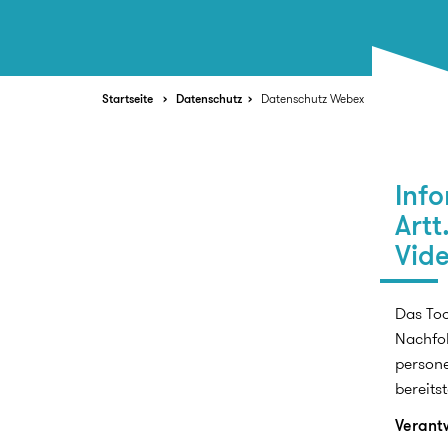
Startseite
Datenschutz
Datenschutz Webex
Inf
Artt
Vid
Das Too
Nachfol
person
bereitst
Verant