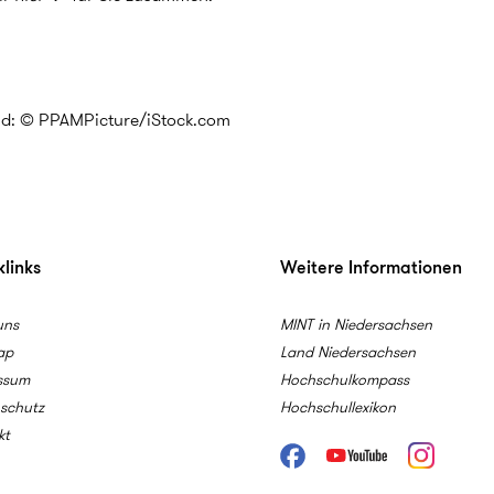
ld: © PPAMPicture/iStock.com
links
Weitere Informationen
uns
MINT in Niedersachsen
ap
Land Niedersachsen
ssum
Hochschulkompass
schutz
Hochschullexikon
kt
Facebook
Youtube
Instagram