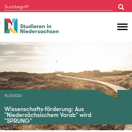
Studieren
M
in
Ö
Niedersachsen
15.07.2022
Wissenschafts-förderung: Aus
"Niedersächsischem Vorab" wird
"SPRUNG"