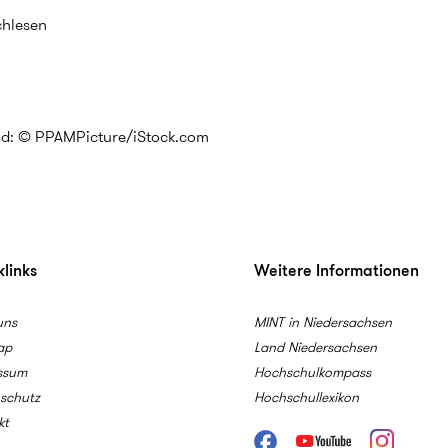
achlesen
ld: © PPAMPicture/iStock.com
links
Weitere Informationen
uns
MINT in Niedersachsen
ap
Land Niedersachsen
ssum
Hochschulkompass
schutz
Hochschullexikon
kt
Facebook
Youtube
Instagram