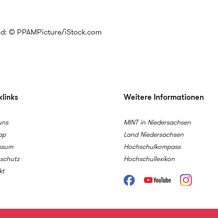
ld: © PPAMPicture/iStock.com
links
Weitere Informationen
uns
MINT in Niedersachsen
ap
Land Niedersachsen
ssum
Hochschulkompass
schutz
Hochschullexikon
kt
Facebook
Youtube
Instagram