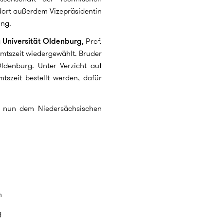
dort außerdem Vizepräsidentin
ung.
y Universität Oldenburg
, Prof.
 Amtszeit wiedergewählt. Bruder
Oldenburg. Unter Verzicht auf
tszeit bestellt werden, dafür
gt nun dem Niedersächsischen
m
g