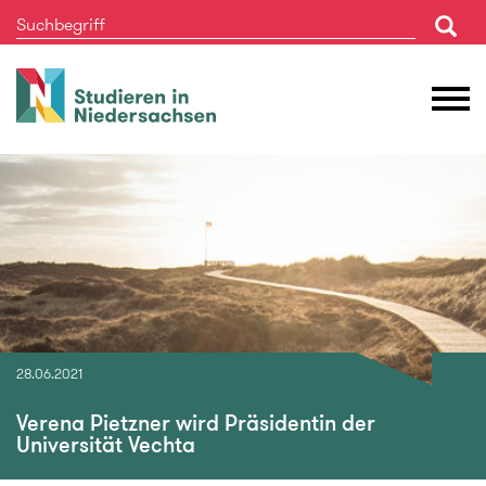
Studieren
M
in
Ö
Niedersachsen
28.06.2021
Verena Pietzner wird Präsidentin der
Universität Vechta