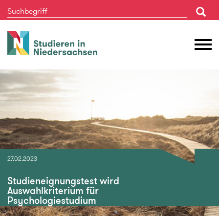
Studieren
M
in
Ö
Niedersachsen
27.02.2023
Studieneignungstest wird
Auswahlkriterium für
Psychologiestudium