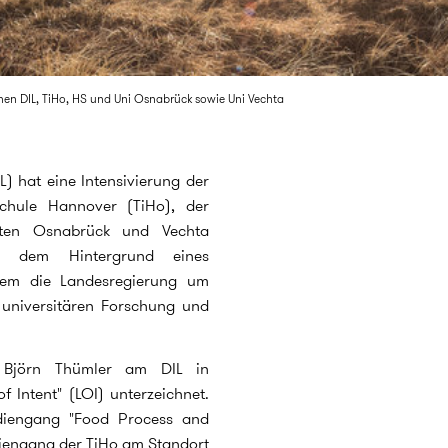
hen DIL, TiHo, HS und Uni Osnabrück sowie Uni Vechta
L) hat eine Intensivierung der
chule Hannover (TiHo), der
äten Osnabrück und Vechta
or dem Hintergrund eines
dem die Landesregierung um
 universitären Forschung und
r Björn Thümler am DIL in
 Intent" (LOI) unterzeichnet.
udiengang "Food Process and
diengang der TiHo am Standort