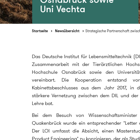
Uni Vechta
Startseite
Newsübersicht
Strategische Partnerschaft zwisc
Das Deutsche Institut für Lebensmitteltechnik (DI
Zusammenarbeit mit der Tierärztlichen Hochs
Hochschule Osnabrück sowie den Universit
vereinbart. Die Kooperation entstand v
Kabinettsbeschlusses aus dem Jahr 2017, in 
stärkere Vernetzung zwischen dem DIL und der
Lehre bat.
Bei dem Besuch von Wissenschaftsministe
Quakenbrück wurde ein entsprechender "Letter of
Der LOI umfasst die Absicht, einen Masterst
Product Engineering" zu konzipieren, der als Stu