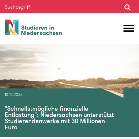
Studieren
M
in
Ö
Niedersachsen
10.12.2022
"Schnellstmögliche finanzielle
Entlastung": Niedersachsen unterstützt
Studierendenwerke mit 30 Millionen
Euro