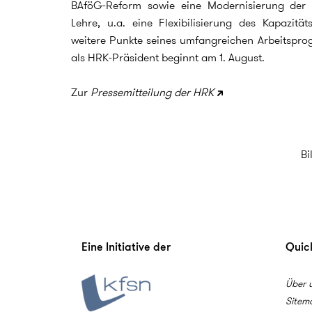
BAföG-Reform sowie eine Modernisierung der
Lehre, u.a. eine Flexibilisierung des Kapazitä
weitere Punkte seines umfangreichen Arbeitspro
als HRK-Präsident beginnt am 1. August.
Zur
Pressemitteilung der HRK
Bi
Eine Initiative der
Quick
Über 
Sitem