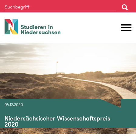
Studieren
M
in
Ö
Niedersachsen
04.12.2020
Niedersächsischer Wissenschaftspreis
2020