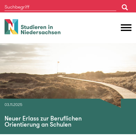
Studieren
M
in
Ö
Niedersachsen
03.11.2025
Neuer Erlass zur Beruflichen
Orientierung an Schulen