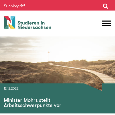
Studieren
M
in
Ö
Niedersachsen
12.12.2022
Minister Mohrs stellt
Arbeitsschwerpunkte vor