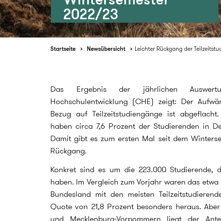
2022/23
Startseite
Newsübersicht
Leichter Rückgang der Teilzeitst
Das Ergebnis der jährlichen Auswer
Hochschulentwicklung (CHE) zeigt: Der Aufwär
Bezug auf Teilzeitstudiengänge ist abgeflach
haben circa 7,6 Prozent der Studierenden in Deut
Damit gibt es zum ersten Mal seit dem Winterse
Rückgang.
Konkret sind es um die 223.000 Studierende, die 
haben. Im Vergleich zum Vorjahr waren das etwa 7
Bundesland mit den meisten Teilzeitstudieren
Quote von 21,8 Prozent besonders heraus. Aber
und Mecklenburg-Vorpommern liegt der Ante