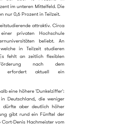
zent im unteren Mittelfeld. Die
n nur 0,6 Prozent in Teilzeit.
eitstudierende attraktiv. Circa
 einer privaten Hochschule
rnuniversitäten beliebt. An
welche in Teilzeit studieren
fehlt an zeitlich flexiblen
örderung nach dem
G) erfordert aktuell ein
b eine höhere 'Dunkelziffer':
n in Deutschland, die weniger
, dürfte aber deutlich höher
ung gibt rund ein Fünftel der
 so Cort-Denis Hachmeister vom