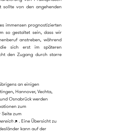
at sollte von den angehenden
des immensen prognostizierten
m so gestaltet sein, dass wir
nenberuf anstreben, während
 die sich erst im späteren
icht den Zugang durch starre
übrigens an einigen
tingen, Hannover, Vechta,
m und Osnabrück werden
mationen zum
r Seite zum
ereich
. Eine Übersicht zu
desländer kann auf der