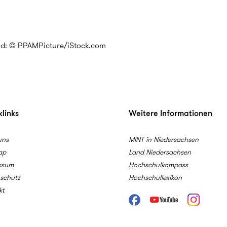
ld: © PPAMPicture/iStock.com
links
Weitere Informationen
uns
MINT in Niedersachsen
ap
Land Niedersachsen
ssum
Hochschulkompass
schutz
Hochschullexikon
kt
Facebook
Youtube
Instagram