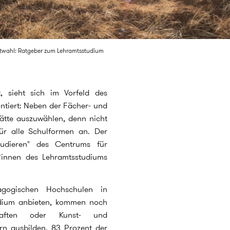
rtwahl: Ratgeber zum Lehramtsstudium
t, sieht sich im Vorfeld des
ntiert: Neben der Fächer- und
tätte auszuwählen, denn nicht
ür alle Schulformen an. Der
udieren" des Centrums für
t*innen des Lehramtsstudiums
agogischen Hochschulen in
tudium anbieten, kommen noch
haften oder Kunst- und
rn ausbilden. 83 Prozent der