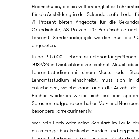
Hochschulen, die ein vollumfängliches Lehramtsst
für die Ausbildung in der Sekundarstufe II oder 
71 Prozent bieten Angebote für die Sekundar
Grundschule, 63 Prozent für Berufsschule und
Lehramt Sonderpädagogik werden nur bei 40
angeboten.
Rund 45.000 Lehramtsstudienanfänger*innen
2022/23 in Deutschland verzeichnet. Aktuell abso
Lehramtsstudium mit einem Master oder Staa
Lehramtsstudium einschreibt, muss sich in d
entscheiden, welche dann auch die Anzahl der
Fächer wiederum wirken sich auf den spätere
Sprachen aufgrund der hohen Vor- und Nachberei
besonders korrekturintensiv.
Wer sein Fach oder seine Schulart im Laufe d
muss einige bürokratische Hürden und gegebene
Lehramtsstudiums in Kauf nehmen. Auch die Fi