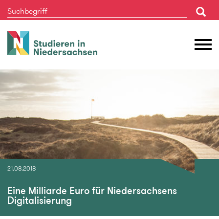
Studieren
M
in
Ö
Niedersachsen
21.08.2018
Eine Milliarde Euro für Niedersachsens
Digitalisierung