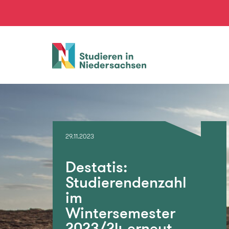
Studieren
in
Niedersachsen
29.11.2023
Destatis:
Studierendenzahl
im
Wintersemester
2023/24 erneut