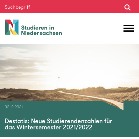
Studieren
M
in
Ö
Niedersachsen
03.12.2021
Destatis: Neue Studierendenzahlen für
das Wintersemester 2021/2022