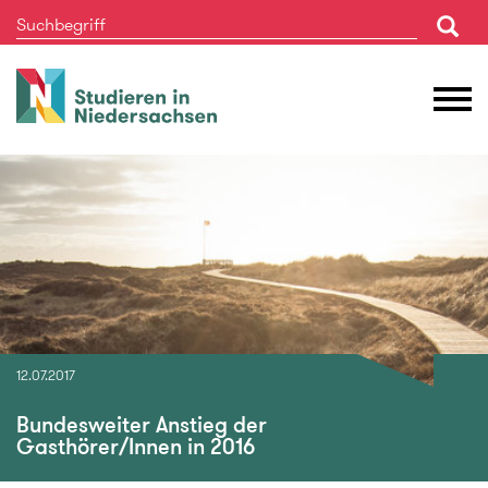
Studieren
M
in
Ö
Niedersachsen
12.07.2017
Bundesweiter Anstieg der
Gasthörer/Innen in 2016