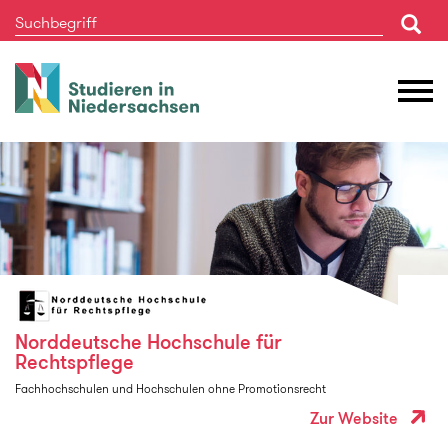
Studieren
M
in
Ö
Niedersachsen
Norddeutsche Hochschule für
Rechtspflege
Fachhochschulen und Hochschulen ohne Promotionsrecht
Zur Website