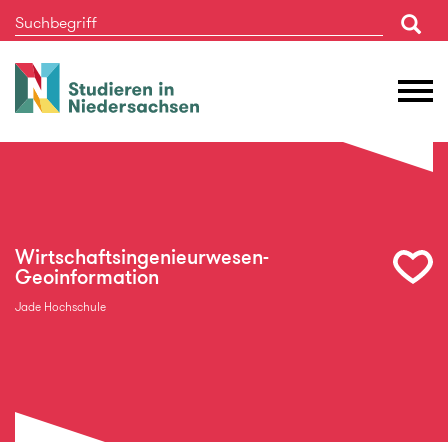
Studieren
M
in
Ö
Niedersachsen
Wirtschaftsingenieurwesen-
Geoinformation
Jade Hochschule