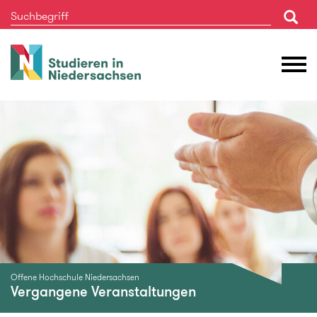
Studieren
M
in
Ö
Niedersachsen
Offene Hochschule Niedersachsen
Vergangene Veranstaltungen