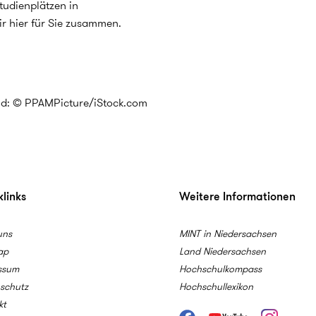
Studienplätzen in
r hier für Sie zusammen.
ld: © PPAMPicture/iStock.com
links
Weitere Informationen
uns
MINT in Niedersachsen
ap
Land Niedersachsen
ssum
Hochschulkompass
schutz
Hochschullexikon
kt