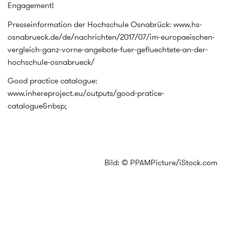
Engagement!
Presseinformation der Hochschule Osnabrück:
www.hs-
osnabrueck.de/de/nachrichten/2017/07/im-europaeischen-
vergleich-ganz-vorne-angebote-fuer-gefluechtete-an-der-
hochschule-osnabrueck/
Good practice catalogue:
www.inhereproject.eu/outputs/good-pratice-
catalogue&nbsp
;
Bild: © PPAMPicture/iStock.com