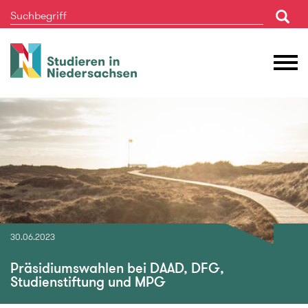
Studieren
M
in
Ö
Niedersachsen
30.06.2023
Präsidiumswahlen bei DAAD, DFG,
Studienstiftung und MPG