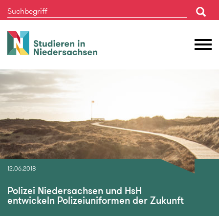
Studieren
M
in
Ö
Niedersachsen
12.06.2018
Polizei Niedersachsen und HsH
entwickeln Polizeiuniformen der Zukunft